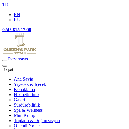
TR
EN
RU
0242 815 17 00
Rezervasyon
Kapat
Ana Sayfa
Yiyecek & İçecek
Konaklama
Hizmetlerimiz
Galeri
Sürdürebilirlik
Spa & Wellness
Mini Kulüp
Toplantı & Organizasyon
Önemli Notlar