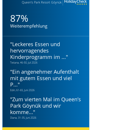
Queen's Park Resort Göynük
87%
Weiterempfehlung
"
Leckeres Essen und
hervorragendes
Kinderprogramm im ...
"
Tetiana, 46-50, Juli 2026
"
Ein angenehmer Aufenthalt
mit gutem Essen und viel
P...
"
Edin, 61-65, Juni 2026
"
Zum vierten Mal im Queen’s
Park Göynük und wir
komme...
"
Diana, 31-35, Juni 2026