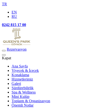
TR
EN
RU
0242 815 17 00
Rezervasyon
Kapat
Ana Sayfa
Yiyecek & İçecek
Konaklama
Hizmetlerimiz
Galeri
Sürdürebilirlik
Spa & Wellness
Mini Kulüp
Toplantı & Organizasyon
Önemli Notlar