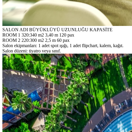
SALON ADI BÜYÜKLÜYÜ UZUNLUĞU KAPASİTE
ROOM 1 320:340 m2 3,40 m 120 pax
ROOM 2 220:300 m2 2,5 m 60 pax
Salon ekipmanları: 1 adet spot ışığı, 1 adet flipchart, kalem, kağıt.
Salon düzeni: tiyatro veya sınıf.