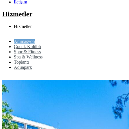
İletişim
Hizmetler
Hizmetler
Animasyon
Çocuk Kulübü
Spor & Fitness
Spa & Wellness
Toplantı
Aquapark