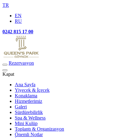
TR
EN
RU
0242 815 17 00
Rezervasyon
Kapat
Ana Sayfa
Yiyecek & İçecek
Konaklama
Hizmetlerimiz
Galeri
Sürdürebilirlik
Spa & Wellness
Mini Kulüp
Toplantı & Organizasyon
Önemli Notlar