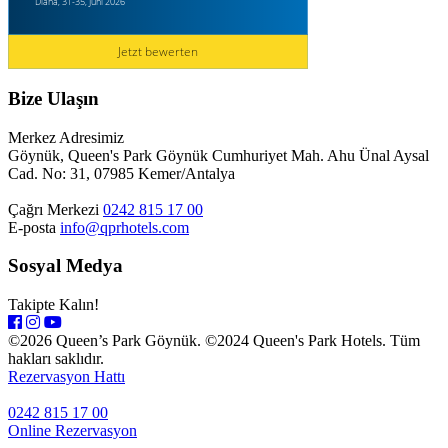
Diana, 31-35, Juni 2026
Jetzt bewerten
Bize Ulaşın
Merkez Adresimiz
Göynük, Queen's Park Göynük Cumhuriyet Mah. Ahu Ünal Aysal
Cad. No: 31, 07985 Kemer/Antalya
Çağrı Merkezi
0242 815 17 00
E-posta
info@qprhotels.com
Sosyal Medya
Takipte Kalın!
©2026 Queen’s Park Göynük. ©2024 Queen's Park Hotels. Tüm
hakları saklıdır.
Rezervasyon Hattı
0242 815 17 00
Online Rezervasyon