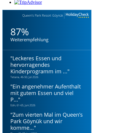
Queen's Park Resort Göynük
87%
Weiterempfehlung
"
Leckeres Essen und
hervorragendes
Kinderprogramm im ...
"
Tetiana, 46-50, Juli 2026
"
Ein angenehmer Aufenthalt
mit gutem Essen und viel
P...
"
Edin, 61-65, Juni 2026
"
Zum vierten Mal im Queen’s
Park Göynük und wir
komme...
"